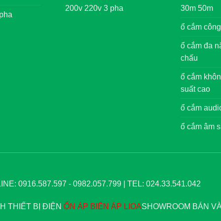
200v 220v 3 pha
30m 50m
 pha
ổ cắm công
ổ cắm đa nă
chấu
ổ cắm khôn
suất cao
ổ cắm audi
ổ cắm âm s
NE: 0916.587.597 - 0982.057.799 | TEL: 024.33.541.042
 THIẾT BỊ ĐIỆN
ỔN ÁP
BIẾN ÁP
LIOA
SHOWROOM BÁN VÀ 