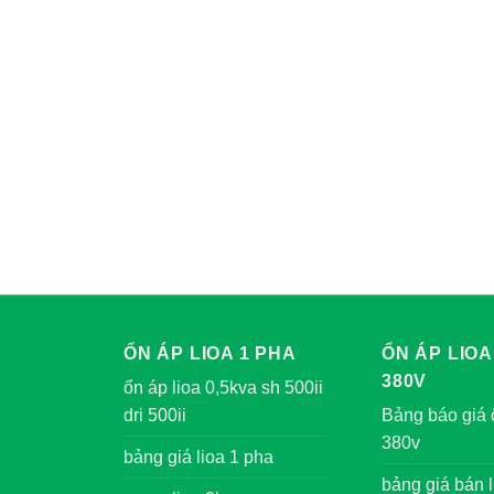
ỔN ÁP LIOA 1 PHA
ỔN ÁP LIOA
380V
ổn áp lioa 0,5kva sh 500ii
dri 500ii
Bảng báo giá 
380v
bảng giá lioa 1 pha
bảng giá bán l