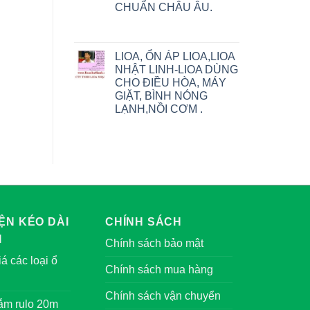
CHUẨN CHÂU ÂU.
LIOA, ỔN ÁP LIOA,LIOA
NHẬT LINH-LIOA DÙNG
CHO ĐIỀU HÒA, MÁY
GIẶT, BÌNH NÓNG
LẠNH,NỒI CƠM .
ỆN KÉO DÀI
CHÍNH SÁCH
I
Chính sách bảo mật
á các loại ổ
Chính sách mua hàng
Chính sách vận chuyển
cắm rulo 20m