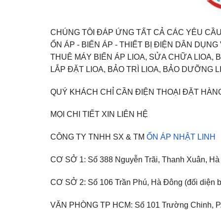
CHÚNG TÔI ĐÁP ỨNG TẤT CẢ CÁC YÊU CẦU
ỔN ÁP - BIẾN ÁP - THIẾT BỊ ĐIỆN DÂN DỤN
THUÊ MÁY BIẾN ÁP LIOA, SỬA CHỮA LIOA, B
LẮP ĐẶT LIOA, BẢO TRÌ LIOA, BẢO DƯỠNG LI
QUÝ KHÁCH CHỈ CẦN ĐIỆN THOẠI ĐẶT HÀN
MỌI CHI TIẾT XIN LIÊN HỆ
CÔNG TY TNHH SX & TM
ỔN ÁP NHẬT LINH
CƠ SỞ 1: Số 388 Nguyễn Trãi, Thanh Xuân, Hà N
CƠ SỞ 2: Số 106 Trần Phú, Hà Đông (đối diện 
VĂN PHÒNG TP HCM: Số 101 Trường Chinh, P.