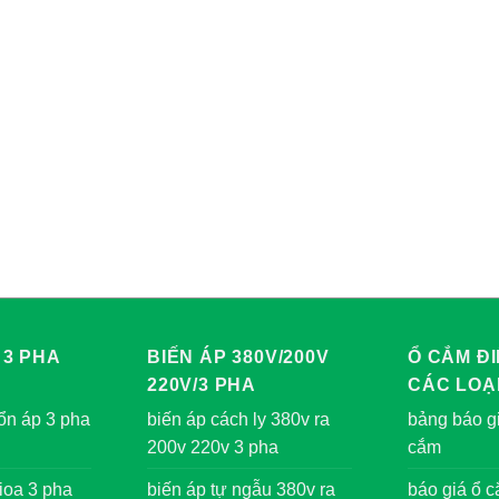
 3 PHA
BIẾN ÁP 380V/200V
Ổ CẮM ĐI
220V/3 PHA
CÁC LOẠ
ổn áp 3 pha
biến áp cách ly 380v ra
bảng báo gi
200v 220v 3 pha
cắm
ioa 3 pha
biến áp tự ngẫu 380v ra
báo giá ổ 