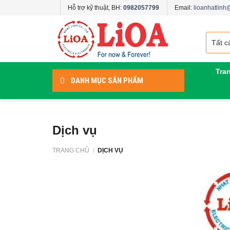
Skip
Hỗ trợ kỹ thuật, BH:
0982057799
Email:
lioanhatlin
to
content
Tra
DANH MỤC SẢN PHẨM
Dịch vụ
TRANG CHỦ
/
DỊCH VỤ