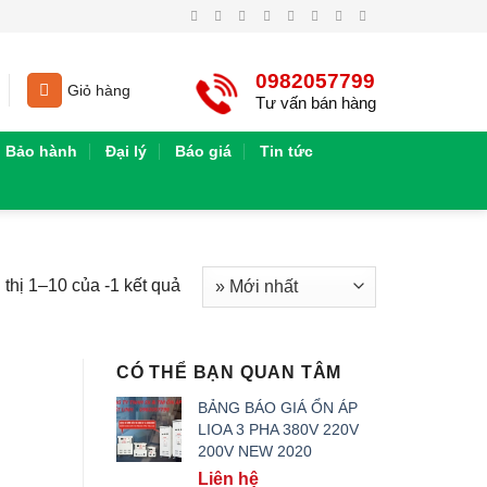
0982057799
Giỏ hàng
Tư vấn bán hàng
Bảo hành
Đại lý
Báo giá
Tin tức
 thị 1–10 của -1 kết quả
CÓ THỂ BẠN QUAN TÂM
BẢNG BÁO GIÁ ỔN ÁP
LIOA 3 PHA 380V 220V
200V NEW 2020
Liên hệ