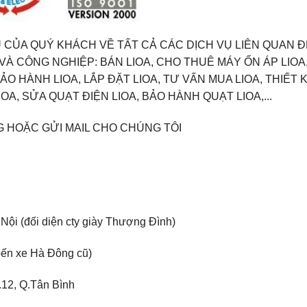
 CỦA QUÝ KHÁCH VỀ TẤT CẢ CÁC DỊCH VỤ LIÊN QUAN 
G VÀ CÔNG NGHIỆP: BÁN LIOA, CHO THUÊ MÁY ỔN ÁP LIOA
ẢO HÀNH LIOA, LẮP ĐẶT LIOA, TƯ VẤN MUA LIOA, THIẾT 
OA, SỬA QUẠT ĐIỆN LIOA, BẢO HÀNH QUẠT LIOA,...
G HOẶC GỬI MAIL CHO CHÚNG TÔI
ội (đối diện cty giày Thượng Đình)
bến xe Hà Đông cũ)
12, Q.Tân Bình