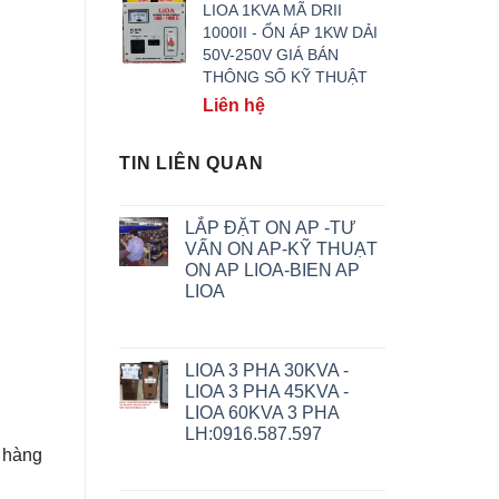
LIOA 1KVA MÃ DRII
1000II - ỔN ÁP 1KW DẢI
50V-250V GIÁ BÁN
THÔNG SỐ KỸ THUẬT
Liên hệ
TIN LIÊN QUAN
LẮP ĐẶT ON AP -TƯ
VẤN ON AP-KỸ THUẠT
ON AP LIOA-BIEN AP
LIOA
LIOA 3 PHA 30KVA -
LIOA 3 PHA 45KVA -
LIOA 60KVA 3 PHA
LH:0916.587.597
h hàng