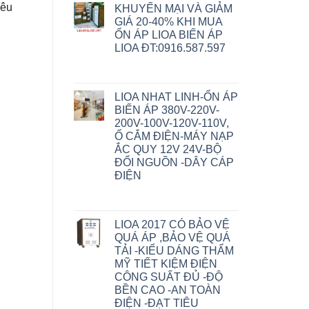
yêu
KHUYẾN MẠI VÀ GIẢM
GIÁ 20-40% KHI MUA
ỔN ÁP LIOA BIẾN ÁP
LIOA ĐT:0916.587.597
LIOA NHAT LINH-ỔN ÁP
BIẾN ÁP 380V-220V-
200V-100V-120V-110V,
Ổ CẮM ĐIỆN-MÁY NẠP
ẮC QUY 12V 24V-BỘ
ĐỔI NGUỒN -DÂY CÁP
ĐIỆN
LIOA 2017 CÓ BẢO VỆ
QUÁ ÁP ,BẢO VỆ QUÁ
TẢI -KIỂU DÁNG THẨM
MỸ TIẾT KIỆM ĐIỆN
CÔNG SUẤT ĐỦ -ĐỘ
BỀN CAO -AN TOÀN
ĐIỆN -ĐẠT TIÊU