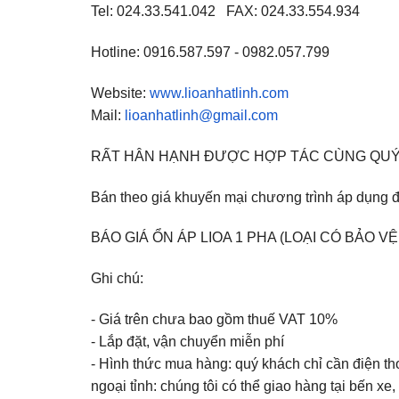
Tel: 024.33.541.042 FAX: 024.33.554.934
Hotline: 0916.587.597 - 0982.057.799
Website:
www.lioanhatlinh.com
Mail:
lioanhatlinh@gmail.com
RẤT HÂN HẠNH ĐƯỢC HỢP TÁC CÙNG QUÝ
Bán theo giá khuyến mại chương trình áp dụng đ
BÁO GIÁ ỔN ÁP LIOA 1 PHA (LOẠI CÓ BẢO V
Ghi chú:
- Giá trên chưa bao gồm thuế VAT 10%
- Lắp đặt, vận chuyển miễn phí
- Hình thức mua hàng: quý khách chỉ cần điện th
ngoại tỉnh: chúng tôi có thể giao hàng tại bến xe, 