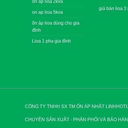
on ap lioa 2kva
giá bán lioa 3
on ap lioa 5kva
ổn áp lioa dùng cho gia
đình
Lioa 1 pha gia đình
CÔNG TY TNHH SX TM ỔN ÁP NHẬT LINH
HOTLI
CHUYÊN SẢN XUẤT - PHÂN PHỐI VÀ BẢO HÀNH