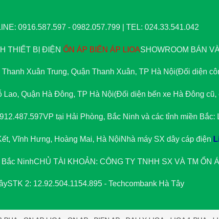
NE: 0916.587.597 - 0982.057.799 | TEL: 024.33.541.042
 THIẾT BỊ ĐIỆN
ỔN ÁP
BIẾN ÁP
LIOA
SHOWROOM BÁN VÀ 
 Thanh Xuân Trung, Quận Thanh Xuân, TP Hà Nội
(Đối diện c
 Lao, Quận Hà Đông, TP Hà Nội
(Đối diện bến xe Hà Đông cũ
0912.487.597
VP tại Hải Phòng, Bắc Ninh và các tỉnh miền Bắc:
Kết, Vĩnh Hưng, Hoàng Mai, Hà Nội
Nhà máy SX dây cáp điện
L
 Bắc Ninh
CHỦ TÀI KHOẢN: CÔNG TY TNHH SX VÀ TM
ỔN Á
ây
STK 2: 12.92.504.1154.895 - Techcombank Hà Tây