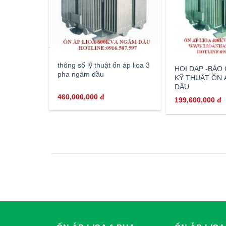
thông số lỹ thuật ổn áp lioa 3
HOI DAP -BÁO
pha ngâm dầu
KỸ THUẬT ỔN 
DẦU
460,000,000
đ
199,600,000
đ