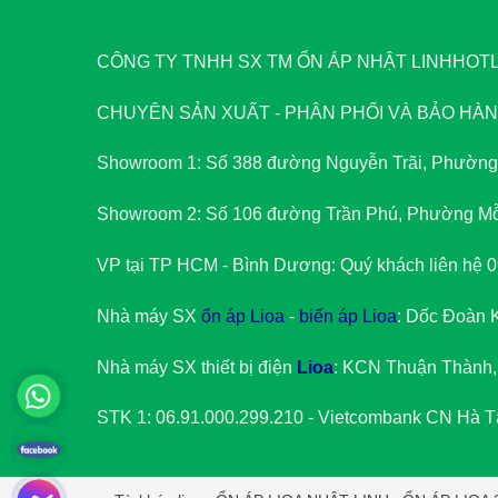
CÔNG TY TNHH SX TM ỔN ÁP NHẬT LINH
HOTLI
CHUYÊN SẢN XUẤT - PHÂN PHỐI VÀ BẢO HÀNH
Showroom 1: Số 388 đường Nguyễn Trãi, Phường
Showroom 2: Số 106 đường Trần Phú, Phường Mỗ
VP tại TP HCM - Bình Dương: Quý khách liên hệ 
Nhà máy SX
ổn áp Lioa
-
biến áp Lioa
: Dốc Đoàn 
Nhà máy SX thiết bị điện
Lioa
: KCN Thuận Thành,
STK 1: 06.91.000.299.210 - Vietcombank CN Hà T