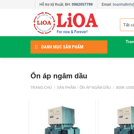
Skip
Hỗ trợ kỹ thuật, BH:
0982057799
Email:
lioanhatlin
to
content
Tra
DANH MỤC SẢN PHẨM
Ổn áp ngâm dầu
TRANG CHỦ
/
SẢN PHẨM
/
ỔN ÁP NGÂM DẦU
/
800K-100