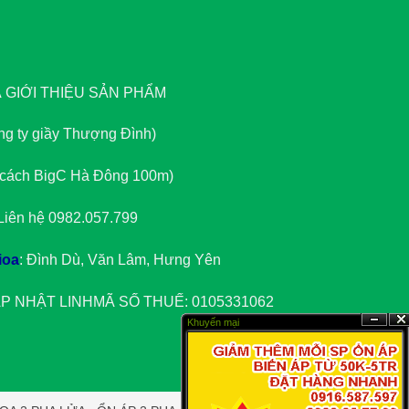
GIỚI THIỆU SẢN PHẨM
ông ty giầy Thượng Đình)
, cách BigC Hà Đông 100m)
 Liên hệ 0982.057.799
ioa
: Đình Dù, Văn Lâm, Hưng Yên
P NHẬT LINH
MÃ SỐ THUẾ: 0105331062
Khuyến mại
?n
��