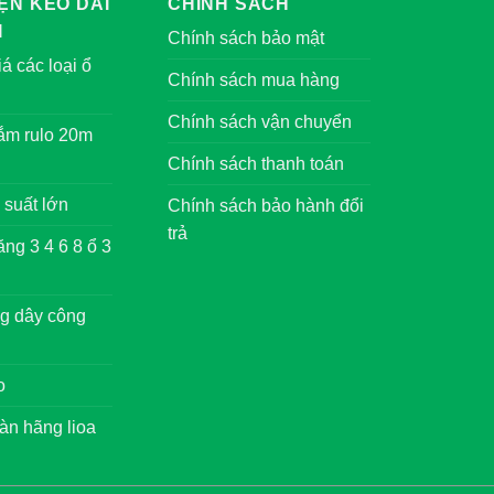
ỆN KÉO DÀI
CHÍNH SÁCH
I
Chính sách bảo mật
á các loại ổ
Chính sách mua hàng
Chính sách vận chuyển
cắm rulo 20m
Chính sách thanh toán
 suất lớn
Chính sách bảo hành đổi
trả
ng 3 4 6 8 ổ 3
g dây công
o
àn hãng lioa