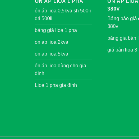
ỔN ÁP LIOA 1 PHA
ỔN ÁP LIOA
380V
ổn áp lioa 0,5kva sh 500ii
dri 500ii
Bảng báo giá 
380v
bảng giá lioa 1 pha
bảng giá bán l
on ap lioa 2kva
giá bán lioa 3
on ap lioa 5kva
ổn áp lioa dùng cho gia
đình
Lioa 1 pha gia đình