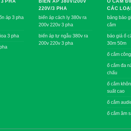
 3 PHA
BIẾN ÁP 380V/200V
Ổ CẮM ĐI
220V/3 PHA
CÁC LOẠ
ổn áp 3 pha
biến áp cách ly 380v ra
bảng báo gi
200v 220v 3 pha
cắm
ioa 3 pha
biến áp tự ngẫu 380v ra
báo giá ổ 
200v 220v 3 pha
30m 50m
 pha
ổ cắm công
ổ cắm đa nă
chấu
ổ cắm khôn
suất cao
ổ cắm audi
ổ cắm âm s