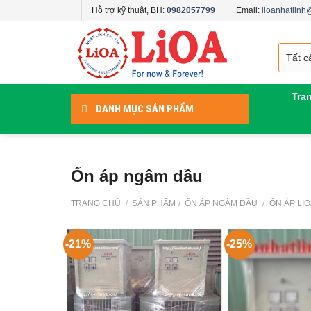
Skip
Hỗ trợ kỹ thuật, BH:
0982057799
Email:
lioanhatlin
to
content
Tra
DANH MỤC SẢN PHẨM
Ổn áp ngâm dầu
TRANG CHỦ
/
SẢN PHẨM
/
ỔN ÁP NGÂM DẦU
/
ỔN ÁP LIO
-21%
-25%