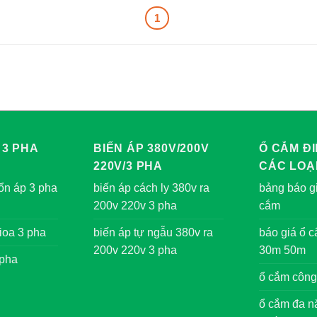
1
 3 PHA
BIẾN ÁP 380V/200V
Ổ CẮM ĐI
220V/3 PHA
CÁC LOẠ
ổn áp 3 pha
biến áp cách ly 380v ra
bảng báo gi
200v 220v 3 pha
cắm
ioa 3 pha
biến áp tự ngẫu 380v ra
báo giá ổ 
200v 220v 3 pha
30m 50m
 pha
ổ cắm công
ổ cắm đa nă