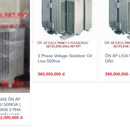
3 Phase Voltage Stabilizer Oil
ỔN ÁP LIOA
Lioa 500kva
DẦU
360,000,000
đ
390,000,000
500| ỔN ÁP
U 500KVA |
00KW 3 PHA
 KHẤU CAO
42,000,000
đ