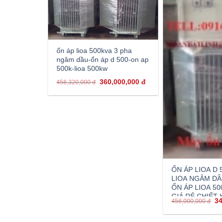
ổn áp lioa 500kva 3 pha
ngâm dầu-ổn áp d 500-on ap
500k-lioa 500kw
360,000,000
đ
456,320,000
đ
ỔN ÁP LIOA D 
LIOA NGÂM DẦ
ỔN ÁP LIOA 5
GIÁ RẺ CHIẾT
3
456,000,000
đ
20-30%