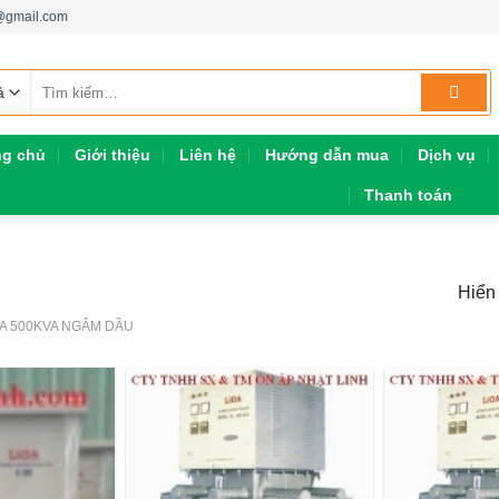
h@gmail.com
Tìm
kiếm:
ng chủ
Giới thiệu
Liên hệ
Hướng dẫn mua
Dịch vụ
Thanh toán
Hiển 
A 500KVA NGÂM DẦU