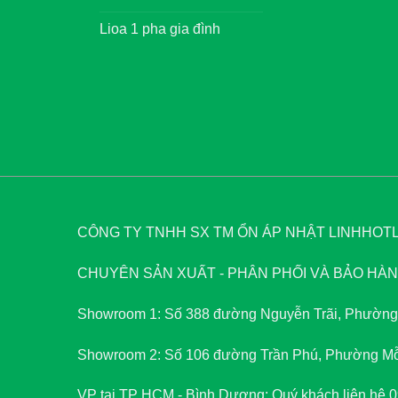
Lioa 1 pha gia đình
CÔNG TY TNHH SX TM ỔN ÁP NHẬT LINH
HOTLI
CHUYÊN SẢN XUẤT - PHÂN PHỐI VÀ BẢO HÀNH
Showroom 1: Số 388 đường Nguyễn Trãi, Phường
Showroom 2: Số 106 đường Trần Phú, Phường Mỗ
VP tại TP HCM - Bình Dương: Quý khách liên hệ 