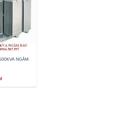
 500KVA NGÂM
đ