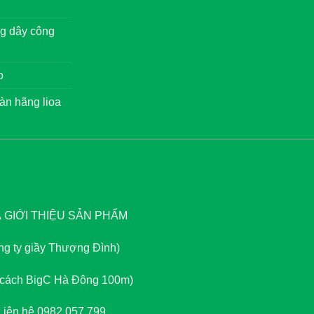
g dây công
o
àn hãng lioa
GIỚI THIỆU SẢN PHẨM
ông ty giầy Thượng Đình)
, cách BigC Hà Đông 100m)
 Liên hệ 0982.057.799