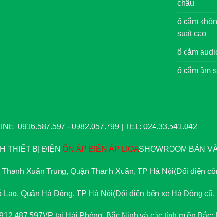
chấu
ổ cắm khôn
suất cao
ổ cắm audi
ổ cắm âm s
NE: 0916.587.597 - 0982.057.799 | TEL: 024.33.541.042
 THIẾT BỊ ĐIỆN
ỔN ÁP
BIẾN ÁP
LIOA
SHOWROOM BÁN VÀ 
 Thanh Xuân Trung, Quận Thanh Xuân, TP Hà Nội
(Đối diện c
 Lao, Quận Hà Đông, TP Hà Nội
(Đối diện bến xe Hà Đông cũ
0912.487.597
VP tại Hải Phòng, Bắc Ninh và các tỉnh miền Bắc: