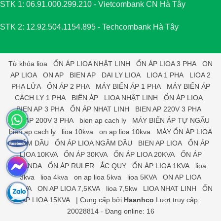
STK 1: 06.91.000.299.210 - Vietcombank CN Hà Tây
STK 2: 12.92.504.1154.895 - Techcombank Hà Tây
Từ khóa
lioa
ỔN ÁP LIOA NHẬT LINH
ỔN ÁP LIOA 3 PHA
ON
AP LIOA
ON AP
BIEN AP
DAI LY LIOA
LIOA 1 PHA
LIOA 2
PHA LỬA
ỔN ÁP 2 PHA
MÁY BIẾN ÁP 1 PHA
MÁY BIẾN ÁP
CÁCH LY 1 PHA
BIẾN ÁP
LIOA NHẬT LINH
ỔN ÁP LIOA
BIEN AP 3 PHA
ỔN ÁP NHAT LINH
BIEN AP 220V 3 PHA
BIEN AP 200V 3 PHA
bien ap cach ly
MÁY BIẾN ÁP TỰ NGẪU
bien ap cach ly
lioa 10kva
on ap lioa 10kva
MÁY ỔN ÁP LIOA
NGÂM DẦU
ỔN ÁP LIOA NGÂM DẦU
BIEN AP LIOA
ỔN ÁP
LIOA 10KVA
ỔN ÁP 30KVA
ỔN ÁP LIOA 20KVA
ỔN ÁP
STANDA
ỔN ÁP RULER
ẮC QUY
ỔN ÁP LIOA 1KVA
lioa
3kva
lioa 4kva
on ap lioa 5kva
lioa 5KVA
ON AP LIOA
7,5KVA
ON AP LIOA 7,5KVA
lioa 7,5kw
LIOA NHAT LINH
ỔN
ÁP LIOA 15KVA
|
Cung cấp bởi
Haanhco
Lượt truy cập:
20028814 - Đang online: 16