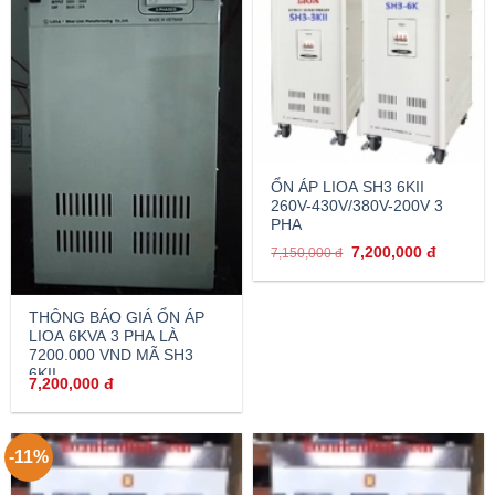
ỔN ÁP LIOA SH3 6KII
260V-430V/380V-200V 3
PHA
7,200,000
đ
7,150,000
đ
THÔNG BÁO GIÁ ỔN ÁP
LIOA 6KVA 3 PHA LÀ
7200.000 VND MÃ SH3
6KII
7,200,000
đ
-11%