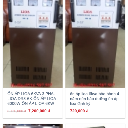
ỔN ÁP LIOA 6KVA 3 PHA-
ổn áp lioa 6kva bảo hành 4
LIOA DR3-6K-ỔN ÁP LIOA
năm nên bảo dưỡng ổn áp
6000W-ỔN ÁP LIOA 6KW
lioa định kỳ
7,200,000
đ
720,000
đ
8,120,000
đ