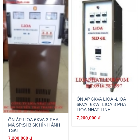
ỔN ÁP 6KVA LIOA -LIOA
6KVA -6KW -LIOA 3 PHA -
LIOA NHAT LINH
7,200,000
đ
ỔN ÁP LIOA 6KVA 3 PHA
MÃ SP:SH3 6K HÌNH ẢNH
TSKT
7,200,000
đ