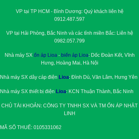
VP tại TP HCM - Bình Dương: Quý khách liên hệ
0912.487.597
VP tại Hải Phòng, Bắc Ninh và các tỉnh miền Bắc: Liên hệ
0982.057.799
Nhà máy SX
ổn áp Lioa
-
biến áp Lioa
: Dốc Đoàn Kết, Vĩnh
Hưng, Hoàng Mai, Hà Nội
Nhà máy SX dây cáp điện
Lioa
: Đình Dù, Văn Lâm, Hưng Yên
Nhà máy SX thiết bị điện
Lioa
: KCN Thuận Thành, Bắc Ninh
CHỦ TÀI KHOẢN: CÔNG TY TNHH SX VÀ TM
ỔN ÁP NHẬT
LINH
MÃ SỐ THUẾ: 0105331062