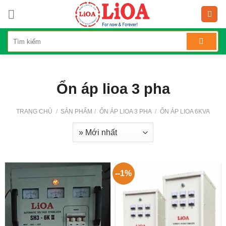
Skip
to
content
Ổn áp lioa 3 pha
TRANG CHỦ
/
SẢN PHẨM
/
ỔN ÁP LIOA 3 PHA
/
ỔN ÁP LIOA 6KVA
--1%