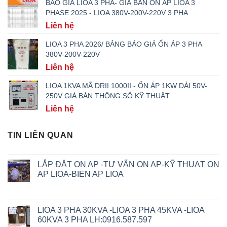
BÁO GIÁ LIOA 3 PHA- GIÁ BÁN ỔN ÁP LIOA 3
PHASE 2025 - LIOA 380V-200V-220V 3 PHA
Liên hệ
LIOA 3 PHA 2026/ BẢNG BÁO GIÁ ỔN ÁP 3 PHA
380V-200V-220V
Liên hệ
LIOA 1KVA MÃ DRII 1000II - ỔN ÁP 1KW DẢI 50V-
250V GIÁ BÁN THÔNG SỐ KỸ THUẬT
Liên hệ
TIN LIÊN QUAN
LẮP ĐẶT ON AP -TƯ VẤN ON AP-KỸ THUẠT ON
AP LIOA-BIEN AP LIOA
LIOA 3 PHA 30KVA -LIOA 3 PHA 45KVA -LIOA
60KVA 3 PHA LH:0916.587.597