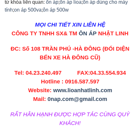
từ khóa liên quan:
ổn áp
;
ổn áp lioa
;
ổn áp dùng cho máy
tính
;
on áp 500va
;
ôn áp 500w
MỌI CHI TIẾT XIN LIÊN HỆ
CÔNG TY TNHH SX& TM
ÔN ÁP
NHẬT LINH
ĐC: Số 108 TRẦN PHÚ -HÀ ĐÔNG (ĐỐI DIỆN
BẾN XE HÀ ĐÔNG
CŨ)
Tel: 04.23.240.497 FAX:04.33.554.934
Hotline : 0916.587.597
Website:
www.lioanhatlinh.com
Mail:
0nap.com@gmail.com
RẤT HÂN HẠNH ĐƯỢC HỢP TÁC CÙNG QUÝ
KHÁCH!