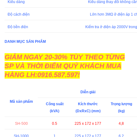
Kiểu dáng
Kiểu dáng thay đổi không cầ
Độ cách điện
Lớn hơn 3MΩ ở điện áp 1 c
Độ bền điện
Kiểm tra ở điện áp 2000V trong
DANH MỤC SẢN PHẨM
GIẢM NGAY 20-30% TÙY THEO TỪNG
SP VÀ THỜI ĐIỂM QUÝ KHÁCH MUA
HÀNG LH:0916.587.597!
Diễn giải
Mã sản phẩm
Công suất
Kích thước
Trọng lượng
(kVA)
(DxRxC) (mm)
(kg)
SH-500
0.5
225 x 172 x 177
4,8
SH-1000
1
225 x 172 x 177
6,2