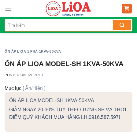
Skip
to
content
ỔN ÁP LIOA 1 PHA 1KVA-50KVA
ỔN ÁP LIOA MODEL-SH 1KVA-50KVA
POSTED ON
12/12/2011
Mục lục
[
Ẩn/Hiện
]
ỔN ÁP LIOA MODEL-SH 1KVA-50KVA
GIẢM NGAY 20-30% TÙY THEO TỪNG SP VÀ THỜI
ĐIỂM QUÝ KHÁCH MUA HÀNG LH:0916.587.597!