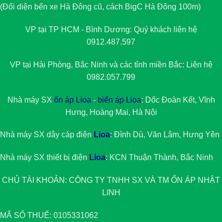
(Đối diện bến xe Hà Đông cũ, cách BigC Hà Đông 100m)
VP tại TP HCM - Bình Dương: Quý khách liên hệ
0912.487.597
VP tại Hải Phòng, Bắc Ninh và các tỉnh miền Bắc: Liên hệ
0982.057.799
Nhà máy SX
ổn áp Lioa
-
biến áp Lioa
: Dốc Đoàn Kết, Vĩnh
Hưng, Hoàng Mai, Hà Nội
Nhà máy SX dây cáp điện
Lioa
: Đình Dù, Văn Lâm, Hưng Yên
Nhà máy SX thiết bị điện
Lioa
: KCN Thuận Thành, Bắc Ninh
CHỦ TÀI KHOẢN: CÔNG TY TNHH SX VÀ TM
ỔN ÁP NHẬT
LINH
MÃ SỐ THUẾ: 0105331062