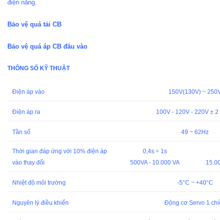
điện năng.
Bảo vệ quá tải CB
Bảo vệ quá áp CB đầu vào
THÔNG SỐ KỸ THUẬT
Điện áp vào
150V(130V) ~ 250
Điện áp ra
100V - 120V - 220V ± 2
Tần số
49 ~ 62Hz
Thời gian đáp ứng với 10% điện áp
0,4s ÷ 1s
vào thay đổi
500VA - 10.000 VA
15.0
Nhiệt độ môi trường
-5°C ~ +40°C
Nguyên lý điều khiển
Động cơ Servo 1 chi