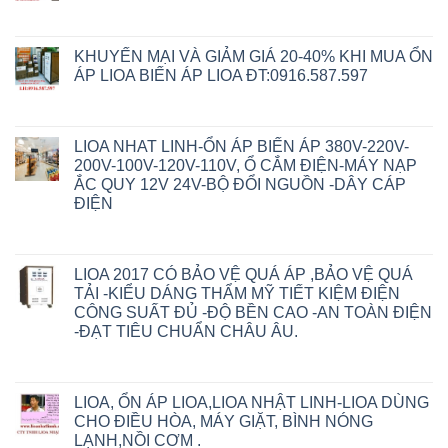
KHUYẾN MẠI VÀ GIẢM GIÁ 20-40% KHI MUA ỔN
ÁP LIOA BIẾN ÁP LIOA ĐT:0916.587.597
LIOA NHAT LINH-ỔN ÁP BIẾN ÁP 380V-220V-
200V-100V-120V-110V, Ổ CẮM ĐIỆN-MÁY NẠP
ẮC QUY 12V 24V-BỘ ĐỔI NGUỒN -DÂY CÁP
ĐIỆN
LIOA 2017 CÓ BẢO VỆ QUÁ ÁP ,BẢO VỆ QUÁ
TẢI -KIỂU DÁNG THẨM MỸ TIẾT KIỆM ĐIỆN
CÔNG SUẤT ĐỦ -ĐỘ BỀN CAO -AN TOÀN ĐIỆN
-ĐẠT TIÊU CHUẨN CHÂU ÂU.
LIOA, ỔN ÁP LIOA,LIOA NHẬT LINH-LIOA DÙNG
CHO ĐIỀU HÒA, MÁY GIẶT, BÌNH NÓNG
LẠNH,NỒI CƠM .