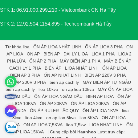
STK 1: 06.91.000.299.210 - Vietcombank CN Hà Tây
STK 2: 12.92.504.1154.895 - Techcombank Hà Tây
Từ khóa
lioa
ỔN ÁP LIOA NHẬT LINH
ỔN ÁP LIOA 3 PHA
ON
AP LIOA
ON AP
BIEN AP
DAI LY LIOA
LIOA 1 PHA
LIOA 2
PHA LỬA
ỔN ÁP 2 PHA
MÁY BIẾN ÁP 1 PHA
MÁY BIẾN ÁP
CÁCH LY 1 PHA
BIẾN ÁP
LIOA NHẬT LINH
ỔN ÁP LIOA
BIEN AP 3 PHA
ỔN ÁP NHAT LINH
BIEN AP 220V 3 PHA
BIEN AP 200V 3 PHA
bien ap cach ly
MÁY BIẾN ÁP TỰ NGẪU
bien ap cach ly
lioa 10kva
on ap lioa 10kva
MÁY ỔN ÁP LIOA
NGÂM DẦU
ỔN ÁP LIOA NGÂM DẦU
BIEN AP LIOA
ỔN ÁP
LIOA 10KVA
ỔN ÁP 30KVA
ỔN ÁP LIOA 20KVA
ỔN ÁP
STANDA
ỔN ÁP RULER
ẮC QUY
ỔN ÁP LIOA 1KVA
lioa
3kva
lioa 4kva
on ap lioa 5kva
lioa 5KVA
ON AP LIOA
7,5KVA
ON AP LIOA 7,5KVA
lioa 7,5kw
LIOA NHAT LINH
ỔN
ÁP LIOA 15KVA
|
Cung cấp bởi
Haanhco
Lượt truy cập: