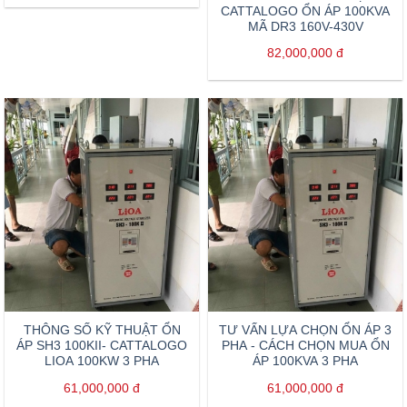
CATTALOGO ỔN ÁP 100KVA
MÃ DR3 160V-430V
82,000,000
đ
THÔNG SỐ KỸ THUẬT ỔN
TƯ VẤN LỰA CHỌN ỔN ÁP 3
ÁP SH3 100KII- CATTALOGO
PHA - CÁCH CHỌN MUA ỔN
LIOA 100KW 3 PHA
ÁP 100KVA 3 PHA
61,000,000
đ
61,000,000
đ