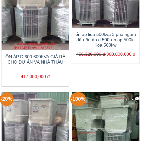
ổn áp lioa 500kva 3 pha ngâm
dầu-ổn áp d 500-on ap 500k-
lioa 500kw
456,320,000
đ
360,000,000
đ
ỔN ÁP D 600 600KVA GIÁ RẺ
CHO DỰ ÁN VÀ NHÀ THẦU
417,000,000
đ
-20%
-100%