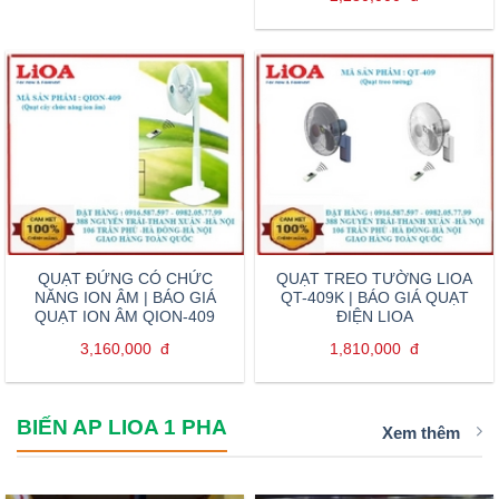
QUẠT ĐỨNG CÓ CHỨC
QUẠT TREO TƯỜNG LIOA
NĂNG ION ÂM | BÁO GIÁ
QT-409K | BÁO GIÁ QUẠT
QUẠT ION ÂM QION-409
ĐIỆN LIOA
3,160,000
đ
1,810,000
đ
BIẾN AP LIOA 1 PHA
Xem thêm