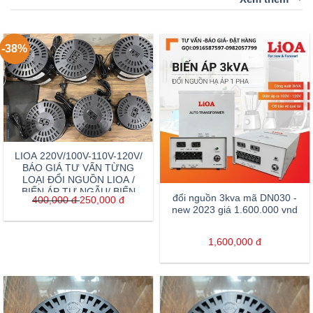
-38%
LIOA 220V/100V-110V-120V/
BÁO GIÁ TƯ VẤN TỪNG
LOẠI ĐỔI NGUỒN LIOA /
BIẾN ÁP TỰ NGẪU/ BIẾN
đổi nguồn 3kva mã DN030 -
400,000
đ
250,000
đ
THẾ 110V
new 2023 giá 1.600.000 vnd
1,600,000
đ