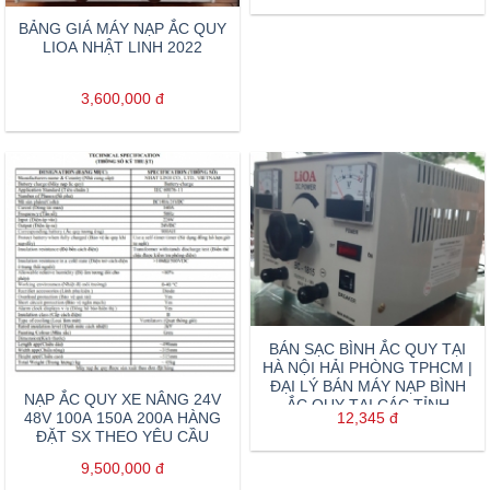
BẢNG GIÁ MÁY NẠP ẮC QUY
LIOA NHẬT LINH 2022
3,600,000
đ
BÁN SẠC BÌNH ẮC QUY TẠI
HÀ NỘI HẢI PHÒNG TPHCM |
ĐẠI LÝ BÁN MÁY NẠP BÌNH
NẠP ẮC QUY XE NÂNG 24V
ẮC QUY TẠI CÁC TỈNH
12,345
đ
48V 100A 150A 200A HÀNG
ĐẶT SX THEO YÊU CẦU
9,500,000
đ