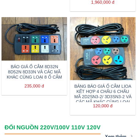
1,960,000
đ
BÁO GIÁ Ổ CẮM 8D32N
8D52N 8D33N VÀ CÁC MÃ
KHÁC CÙNG LOẠI 8 Ổ CẮM
235,000
đ
BẢNG BÁO GIÁ Ổ CẮM LIOA
KẾT HỢP 4 CHẤU 6 CHẤU
MÃ 2D2SN3-2/ 3D3SN3-2 VÀ
CÁC MÃ KHÁC CÙNG LOẠI
120,000
đ
ĐỔI NGUỒN 220V/100V 110V 120V
Xem thêm