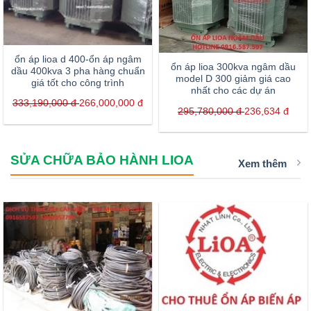
ổn áp lioa d 400-ổn áp ngâm
ổn áp lioa 300kva ngâm dầu
dầu 400kva 3 pha hàng chuẩn
model D 300 giảm giá cao
giá tốt cho công trình
nhất cho các dự án
333,190,000
đ
266,000,000
đ
295,780,000
đ
236,634
đ
SỬA CHỮA BẢO HÀNH LIOA
Xem thêm