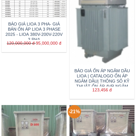
BÁO GIÁ LIOA 3 PHA- GIÁ
BÁN ỔN ÁP LIOA 3 PHASE
2025 - LIOA 380V-200V-220V
3 PHA
120,000,000
đ
95,000,000
đ
BÁO GIÁ ỔN ÁP NGÂM DẦU
LIOA | CATALOGO ỔN ÁP
NGÂM DẦU| THÔNG SỐ KỸ
THUẬT ỔN ÁP AVR NGÂM
123,456
đ
DẦU LIOA
-21%