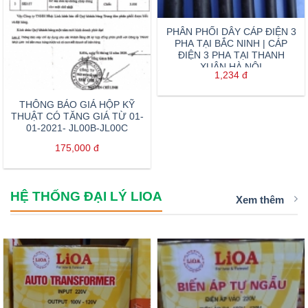
PHÂN PHỐI DÂY CÁP ĐIỆN 3
PHA TẠI BẮC NINH | CÁP
ĐIỆN 3 PHA TẠI THANH
XUÂN HÀ NỘI
1,234
đ
THÔNG BÁO GIÁ HỘP KỸ
THUẬT CÓ TĂNG GIÁ TỪ 01-
01-2021- JL00B-JL00C
175,000
đ
HỆ THỐNG ĐẠI LÝ LIOA
Xem thêm