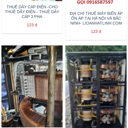
THUÊ DÂY CÁP ĐIỆN -CHO
THUÊ DÂY ĐIỆN - THUÊ DÂY
ĐỊA CHỈ THUÊ MÁY BIẾN ÁP
CÁP 3 PHA
ỔN ÁP TẠI HÀ NỘI VÀ BẮC
NINH- LIOANHATLINH.COM
123
đ
123
đ