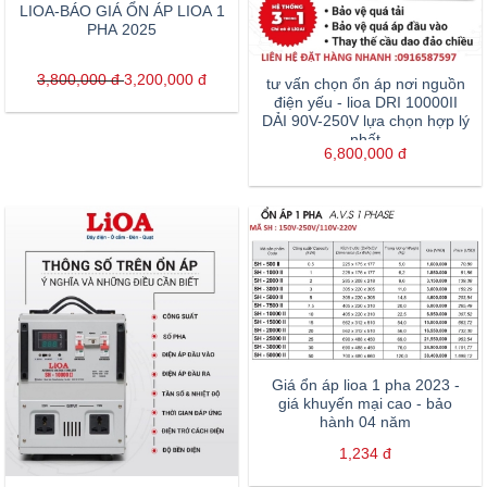
LIOA-BÁO GIÁ ỔN ÁP LIOA 1
PHA 2025
3,800,000
đ
3,200,000
đ
tư vấn chọn ổn áp nơi nguồn
điện yếu - lioa DRI 10000II
DẢI 90V-250V lựa chọn hợp lý
nhất
6,800,000
đ
Giá ổn áp lioa 1 pha 2023 -
giá khuyến mại cao - bảo
hành 04 năm
1,234
đ