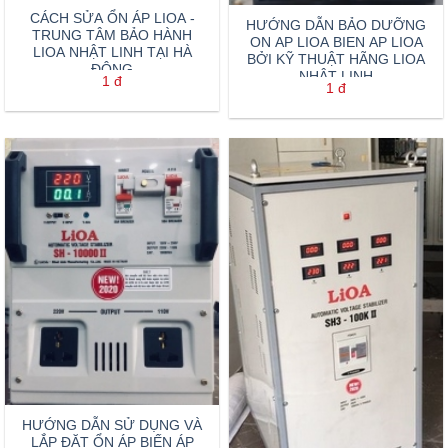
CÁCH SỬA ỔN ÁP LIOA -
HƯỚNG DẪN BẢO DƯỠNG
TRUNG TÂM BẢO HÀNH
ON AP LIOA BIEN AP LIOA
LIOA NHẬT LINH TẠI HÀ
BỞI KỸ THUẬT HÃNG LIOA
ĐÔNG
NHẬT LINH
1
đ
1
đ
HƯỚNG DẪN SỬ DỤNG VÀ
LẮP ĐẶT ỔN ÁP BIẾN ÁP