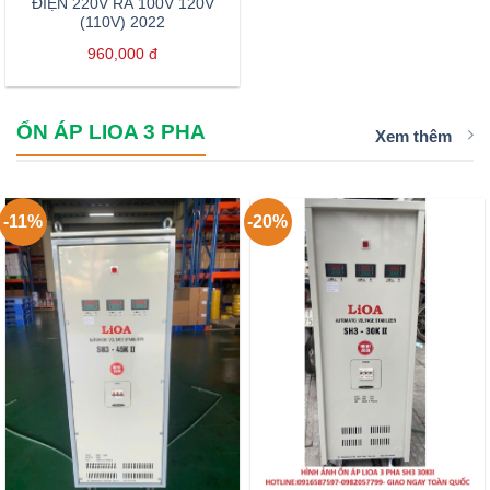
ĐIỆN 220V RA 100V 120V
(110V) 2022
960,000
đ
ỔN ÁP LIOA 3 PHA
Xem thêm
-11%
-20%