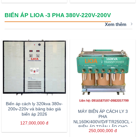
BIẾN ÁP LIOA -3 PHA 380V-220V-200V
Xem thêm
Biến áp cách ly 320kva 380v-
200v-220v và bảng báo giá
MÁY BIẾN ÁP CÁCH LY 3
biến áp 2026
PHA
NL160K/400V/D/FTR2503CL -
127,000,000
đ
BIẾN ÁP TRÂN LẮP CHO
250,000,000
đ
MÁY ĐÚC NHỰA