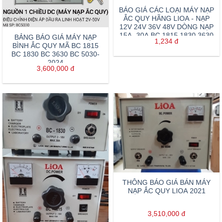
BÁO GIÁ CÁC LOẠI MÁY NẠP
ẮC QUY HÃNG LIOA - NẠP
12V 24V 36V 48V DÒNG NẠP
15A -30A BC 1815 1830 3630
BẢNG BÁO GIÁ MÁY NẠP
1,234
đ
5030
BÌNH ẮC QUY MÃ BC 1815
BC 1830 BC 3630 BC 5030-
2024
3,600,000
đ
THÔNG BÁO GIÁ BÁN MÁY
NẠP ẮC QUY LIOA 2021
3,510,000
đ