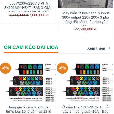
380V/200V/220V 3 PHA
3K101M2YH5YT- BẢNG GIÁ -
CATTALOGO BIẾN THẾ
Máy biến 15kva cách ly input
8,300,000
đ
7,600,000
đ
10KW LIOA
380v output 220v 200v 3 pha
hàng đặt sản xuất theo yêu
cầu
22,500,000
đ
ỔN CẮM KÉO DÀI LIOA
Xem thêm
-6%
-6%
Bảng giá ổ cắm lioa 4d6s,
Ổ cắm lioa 4D6SN5.2- 10 Lỗ
5d7s loại 10 lỗ cắm và 12 lỗ
dây 5m công suất 10A - Báo