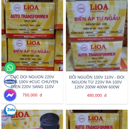
CUC DOI NGUON 220V
ĐỔI NGUỒN 100V 110V - ĐOI
SANG 100V #CUC CHUYEN
NGUON TỪ 220V RA 100V
DIEN 220V SANG 110V
120V 200W 400W 600W
750,000
đ
480,000
đ