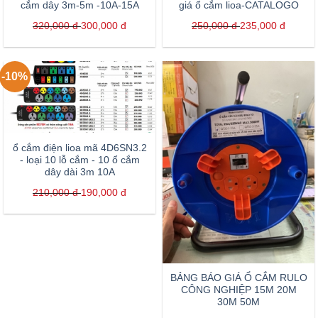
cắm dây 3m-5m -10A-15A
giá ổ cắm lioa-CATALOGO
320,000
đ
300,000
đ
250,000
đ
235,000
đ
-10%
ổ cắm điện lioa mã 4D6SN3.2
- loại 10 lỗ cắm - 10 ổ cắm
dây dài 3m 10A
210,000
đ
190,000
đ
BẢNG BÁO GIÁ Ổ CẮM RULO
CÔNG NGHIỆP 15M 20M
30M 50M