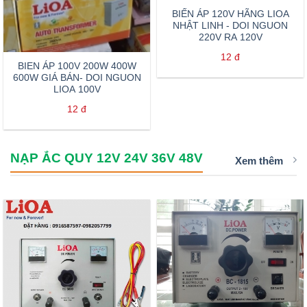
BIẾN ÁP 120V HÃNG LIOA
NHẬT LINH - DOI NGUON
220V RA 120V
12
đ
BIEN ÁP 100V 200W 400W
600W GIÁ BÁN- DOI NGUON
LIOA 100V
12
đ
NẠP ẮC QUY 12V 24V 36V 48V
Xem thêm