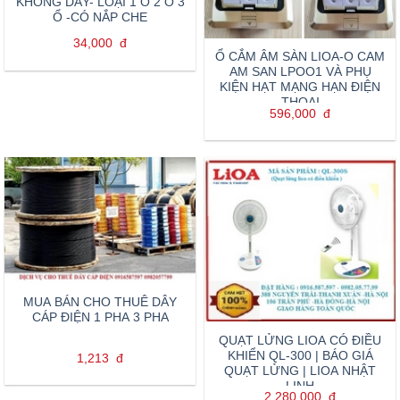
KHÔNG DÂY- LOẠI 1 Ổ 2 Ổ 3
Ổ -CÓ NẮP CHE
34,000
đ
Ổ CẮM ÂM SÀN LIOA-O CAM
AM SAN LPOO1 VÀ PHỤ
KIỆN HẠT MẠNG HẠN ĐIỆN
THOẠI
596,000
đ
MUA BÁN CHO THUÊ DÂY
CÁP ĐIỆN 1 PHA 3 PHA
QUẠT LỬNG LIOA CÓ ĐIỀU
KHIỂN QL-300 | BÁO GIÁ
1,213
đ
QUẠT LỬNG | LIOA NHẬT
LINH
2,280,000
đ