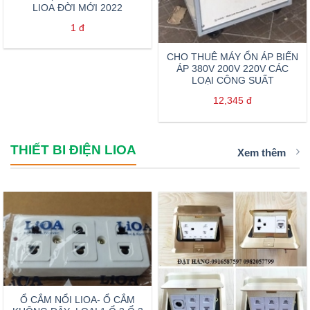
LIOA ĐỜI MỚI 2022
1
đ
CHO THUÊ MÁY ỔN ÁP BIẾN
ÁP 380V 200V 220V CÁC
LOẠI CÔNG SUẤT
12,345
đ
THIẾT BI ĐIỆN LIOA
Xem thêm
Ổ CẮM NỔI LIOA- Ổ CẮM