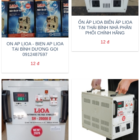
ỔN ÁP LIOA BIẾN ÁP LIOA
TẠI THÁI BÌNH NHÀ PHÂN
PHỐI CHÍNH HÃNG
12
đ
ON AP LIOA - BIEN AP LIOA
TẠI BÌNH DƯƠNG GỌI
0912487597
12
đ