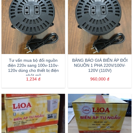
Tư vấn mua bộ đổi nguồn
BẢNG BÁO GIÁ BIẾN ÁP ĐỔI
điện 220v sang 100v-110v-
NGUỒN 1 PHA 220V/100V-
120v dùng cho thiết bị điện
120V (110V)
nhật mỹ
1,234
đ
960,000
đ