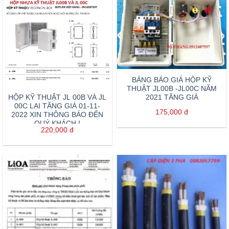
BẢNG BÁO GIÁ HỘP KỸ
THUẬT JL00B -JL00C NĂM
2021 TĂNG GIÁ
HỘP KỸ THUẬT JL 00B VÀ JL
00C LẠI TĂNG GIÁ 01-11-
175,000
đ
2022 XIN THÔNG BÁO ĐẾN
QUÝ KHÁCH !
220,000
đ