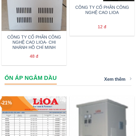
CÔNG TY CỔ PHẦN CÔNG
NGHỆ CAO LIOA
12
đ
CÔNG TY CỔ PHẦN CÔNG
NGHỆ CAO LIOA- CHI
NHÁNH HỒ CHÍ MINH
48
đ
ỔN ÁP NGÂM DẦU
Xem thêm
-21%