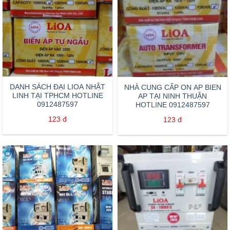
DANH SÁCH ĐẠI LIOA NHẬT
NHÀ CUNG CẤP ON AP BIEN
LINH TẠI TPHCM HOTLINE
AP TẠI NINH THUẬN
0912487597
HOTLINE 0912487597
123
đ
123
đ