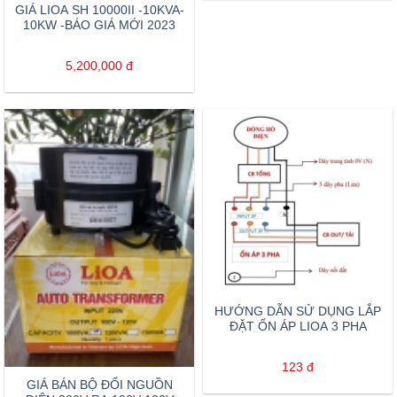
GIÁ LIOA SH 10000II -10KVA-
10KW -BÁO GIÁ MỚI 2023
5,200,000
đ
HƯỚNG DẪN SỬ DỤNG LẮP
ĐẶT ỔN ÁP LIOA 3 PHA
123
đ
GIÁ BÁN BỘ ĐỔI NGUỒN