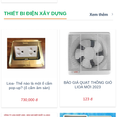
THIẾT BI ĐIỆN XÂY DỰNG
Xem thêm
BÁO GIÁ QUẠT THÔNG GIÓ
Lioa- Thế nào là một ổ cắm
LIOA MỚI 2023
pop-up? (ổ cắm âm sàn)
123
đ
730,000
đ