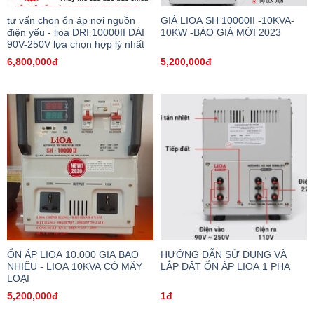
tư vấn chọn ổn áp nơi nguồn
GIÁ LIOA SH 10000II -10KVA-
điện yếu - lioa DRI 10000II DẢI
10KW -BÁO GIÁ MỚI 2023
90V-250V lựa chọn hợp lý nhất
6,800,000đ
5,200,000đ
ỔN ÁP LIOA 10.000 GIA BAO
HƯỚNG DẪN SỬ DỤNG VÀ
NHIÊU - LIOA 10KVA CÓ MẤY
LẮP ĐẶT ỔN ÁP LIOA 1 PHA
LOẠI
5,200,000đ
1đ