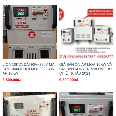
LIOA 10KVA DẢI 90V~250V MÃ
GIÁ BÁN ỔN ÁP LIOA 10KW VÀ
DRI 10000II ĐỜI MỚI 2022-ON
GIÁ BÁN KHUYẾN MẠI ĐÃ TRỪ
AP 10KW
CHIẾT KHẤU 2021
6,800,000đ
6,800,000đ