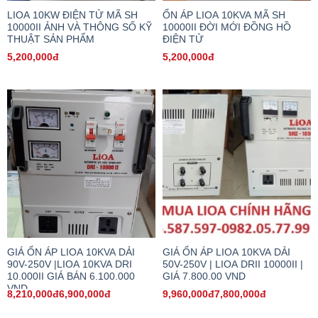
LIOA 10KW ĐIỆN TỬ MÃ SH
ỔN ÁP LIOA 10KVA MÃ SH
10000II ẢNH VÀ THÔNG SỐ KỸ
10000II ĐỜI MỚI ĐỒNG HỒ
THUẬT SẢN PHẨM
ĐIỆN TỬ
5,200,000đ
5,200,000đ
GIÁ ỔN ÁP LIOA 10KVA DẢI
GIÁ ỔN ÁP LIOA 10KVA DẢI
90V-250V |LIOA 10KVA DRI
50V-250V | LIOA DRII 10000II |
10.000II GIÁ BÁN 6.100.000
GIÁ 7.800.00 VND
VND
8,210,000đ6,900,000đ
9,960,000đ7,800,000đ