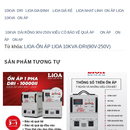
10KVA DRI
LIOA GIA ĐINH
LIOA GIÁ RẺ
LIOA NHAT LINH
ON ÁP LIOA
10KVA
ON ÁP
10KVA
DẢI RỘNG 90V-250V KIỂU CÓ BẢO VỆ QUÁ ÁP
ON ÁP
ON
ÁP
ON AP
Từ khóa:
LIOA-ỔN ÁP LIOA 10KVA-DRI(90V-250V)
SẢN PHẨM TƯƠNG TỰ