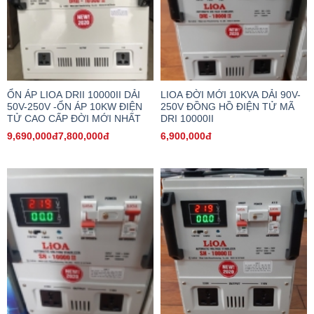
ỔN ÁP LIOA DRII 10000II DẢI
LIOA ĐỜI MỚI 10KVA DẢI 90V-
50V-250V -ỔN ÁP 10KW ĐIỆN
250V ĐỒNG HỒ ĐIỆN TỬ MÃ
TỬ CAO CẤP ĐỜI MỚI NHẤT
DRI 10000II
9,690,000đ7,800,000đ
6,900,000đ