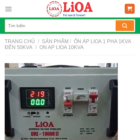
Skip
to
content
TRANG CHỦ
/
SẢN PHẨM
/
ỔN ÁP LIOA 1 PHA 1KVA
ĐẾN 50KVA
/
ON AP LIOA 10KVA