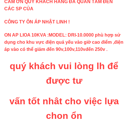
CÁM ƠN QUÝ KHÁCH HÀNG ĐÃ QUAN TÂM ĐẾN
CÁC SP CỦA
CÔNG TY ÔN ÁP NHẬT LINH !
ON AP LIOA 10KVA :MODEL: DRI-10.0000 phù hợp sử
dụng cho khu vực điện quá yếu vào giờ cao điểm ,điện
áp vào có thể giảm đến 90v,100v,110vđến 250v .
quý khách vui lòng lh để
được tư
vấn tốt nhât cho việc lựa
chon ổn