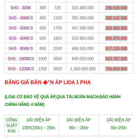
SH3 - 300K
300
720
315.480.000
236.610.000
SH3 - 400K/3
400
1320
355.390.000
266.542.500
SH3 - 500K/3
500
1750
467.280.000
350.460.000
SH3 - 600K/3
600
1910
533.960.000
400.470.000
SH3 - 800K/3
800
3240
689.500.000
517.125.000
SH3 - 1000K/3
1000
3650
845.050.000
633.787.500
SH3 - 1200K/3
1200
3820
1.000.600.000
750.450.000
BẢNG GIÁ BÁN �"N ÁP LIOA 1 PHA
(LOẠI CÓ BẢO VỆ QUÁ ÁP,QUA TẢI,NGẮN MẠCH;BẢO HÀNH
CHÍNH HÃNG 4 NĂM)
CÔNG
DẢI ĐIỆN ÁP
DẢI ĐIỆN ÁP
DẢI ĐIỆN ÁP
SUẤT
130V(150v) – 250v
90v – 250v
50v-250v
KVA