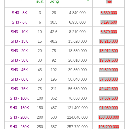
suất
lượng
mại
SH3 - 3K
3
26
4.840.000
3.630.000
SH3 - 6K
6
30.5
6.930.000
5.197.500
SH3 - 10K
10
42.6
8.210.000
6.570.000
SH3 - 15K
15
48.2
13.620.000
10.215.000
SH3 - 20K
20
75
18.550.000
13.912.500
SH3 - 30K
30
92
26.010.000
19.507.500
SH3 - 45K
45
192
39.360.000
29.520.000
SH3 - 60K
60
195
50.040.000
37.530.000
SH3 - 75K
75
211
56.630.000
42.472.500
SH3 - 100K
100
362
76.850.000
57.637.500
SH3 - 150K
150
487
121.400.000
91.050.000
SH3 - 200K
200
580
224.040.000
168.030.000
SH3 - 250K
250
687
257.720.000
193.290.000