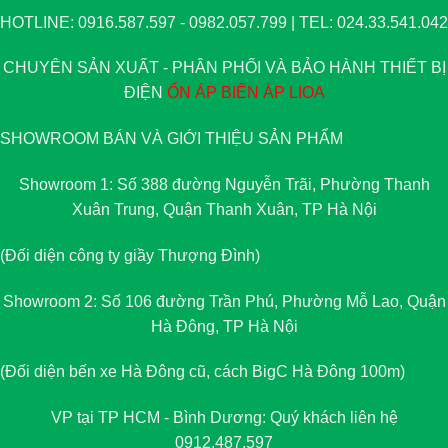
HOTLINE: 0916.587.597 - 0982.057.799 | TEL: 024.33.541.042
CHUYÊN SẢN XUẤT - PHÂN PHỐI VÀ BẢO HÀNH THIẾT BỊ
ĐIỆN
ỔN ÁP
BIẾN ÁP
LIOA
SHOWROOM BÁN VÀ GIỚI THIỆU SẢN PHẨM
Showroom 1: Số 388 đường Nguyễn Trãi, Phường Thanh
Xuân Trung, Quận Thanh Xuân, TP Hà Nội
(Đối diện công ty giầy Thượng Đình)
Showroom 2: Số 106 đường Trần Phú, Phường Mỗ Lao, Quận
Hà Đông, TP Hà Nội
(Đối diện bến xe Hà Đông cũ, cách BigC Hà Đông 100m)
VP tại TP HCM - Bình Dương: Quý khách liên hệ
0912.487.597