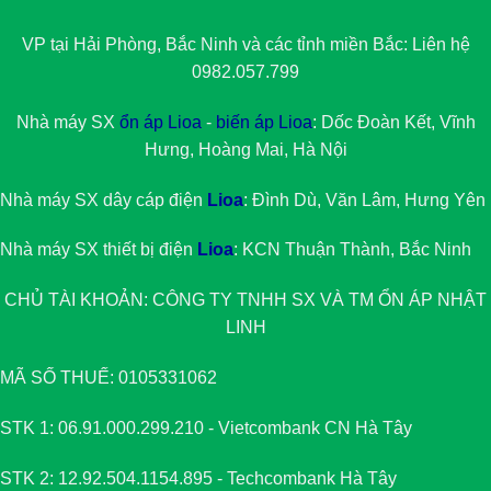
VP tại Hải Phòng, Bắc Ninh và các tỉnh miền Bắc: Liên hệ
0982.057.799
Nhà máy SX
ổn áp Lioa
-
biến áp Lioa
: Dốc Đoàn Kết, Vĩnh
Hưng, Hoàng Mai, Hà Nội
Nhà máy SX dây cáp điện
Lioa
: Đình Dù, Văn Lâm, Hưng Yên
Nhà máy SX thiết bị điện
Lioa
: KCN Thuận Thành, Bắc Ninh
CHỦ TÀI KHOẢN: CÔNG TY TNHH SX VÀ TM
ỔN ÁP NHẬT
LINH
MÃ SỐ THUẾ: 0105331062
STK 1: 06.91.000.299.210 - Vietcombank CN Hà Tây
STK 2: 12.92.504.1154.895 - Techcombank Hà Tây