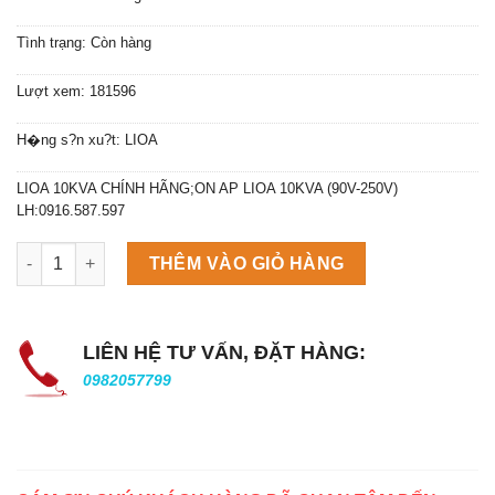
Tình trạng: Còn hàng
Lượt xem: 181596
H�ng s?n xu?t: LIOA
LIOA 10KVA CHÍNH HÃNG;ON AP LIOA 10KVA (90V-250V)
LH:0916.587.597
Máy làm đá viên Scotsman NW458AS số lượng
THÊM VÀO GIỎ HÀNG
LIÊN HỆ TƯ VẤN, ĐẶT HÀNG:
0982057799