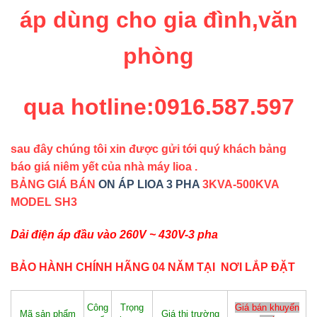
áp dùng cho gia đình,văn
phòng
qua hotline:0916.587.597
sau đây chúng tôi xin được gửi tới quý khách bảng
báo giá niêm yết của nhà máy lioa .
BẢNG GIÁ BÁN
ON ÁP LIOA 3 PHA
3KVA-500KVA
MODEL SH3
Dải điện áp đầu vào 260V ~ 430V-3 pha
BẢO HÀNH CHÍNH HÃNG 04 NĂM TẠI
NƠI LẮP ĐẶT
Công
Trọng
Giá bán khuyến
Mã sản phẩm
Giá thị trường