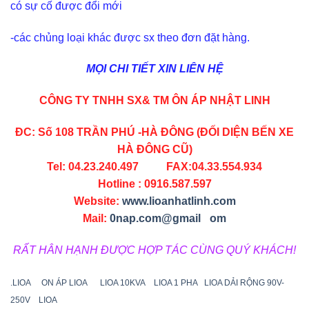
có sự cố được đổi mới
-các chủng loại khác được sx theo đơn đặt hàng.
MỌI CHI TIẾT XIN LIÊN HỆ
CÔNG TY TNHH SX& TM ÔN ÁP NHẬT LINH
ĐC: Số 108 TRẦN PHÚ -HÀ ĐÔNG (ĐỐI DIỆN BẾN XE
HÀ ĐÔNG CŨ)
Tel: 04.23.240.497 FAX:04.33.554.934
Hotline : 0916.587.597
Website:
www.lioanhatlinh.com
Mail:
0nap.com@gmail
.c
om
RẤT HÂN HẠNH ĐƯỢC HỢP TÁC CÙNG QUÝ KHÁCH!
.LIOA
ON ÁP LIOA
LIOA 10KVA
LIOA 1 PHA
LIOA DẢI RỘNG 90V-
250V
LIOA