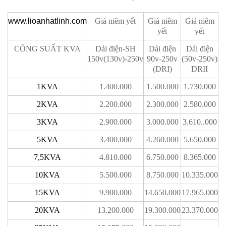
www.lioanhatlinh.com
Giá niêm yết
Giá niêm
Giá niêm
yết
yết
CÔNG SUẤT KVA
Dải điện-SH
Dải điện
Dải điện
150v(130v)-250v
90v-250v
(50v-250v)
(DRI)
DRII
1KVA
1.400.000
1.500.000
1.730.000
2KVA
2.200.000
2.300.000
2.580.000
3KVA
2.900.000
3.000.000
3.610..000
5KVA
3.400.000
4.260.000
5.650.000
7,5KVA
4.810.000
6.750.000
8.365.000
10KVA
5.500.000
8.750.000
10.335.000
15KVA
9.900.000
14.650.000
17.965.000
20KVA
13.200.000
19.300.000
23.370.000