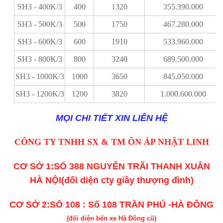
SH3 - 400K/3
400
1320
355.390.000
SH3 - 500K/3
500
1750
467.280.000
SH3 - 600K/3
600
1910
533.960.000
SH3 - 800K/3
800
3240
689.500.000
SH3 - 1000K/3
1000
3650
845.050.000
SH3 - 1200K/3
1200
3820
1.000.600.000
MỌI CHI TIẾT XIN LIÊN HỆ
CÔNG TY TNHH SX & TM ÔN ÁP NHẬT LINH
CƠ SỞ 1:SỐ 388 NGUYỄN TRÃI THANH XUÂN
HÀ NỘI(đối diện cty giầy thượng đình)
CƠ SỞ 2:SỐ 108 : Số 108 TRẦN PHÚ -HÀ ĐÔNG
(đối diện bến xe Hà Đông cũ)