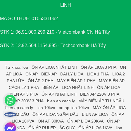
LINH
MÃ SỐ THUẾ: 0105331062
STK 1: 06.91.000.299.210 - Vietcombank CN Hà Tây
STK 2: 12.92.504.1154.895 - Techcombank Hà Tây
Từ khóa
lioa
ỔN ÁP LIOA NHẬT LINH
ỔN ÁP LIOA 3 PHA
ON
AP LIOA
ON AP
BIEN AP
DAI LY LIOA
LIOA 1 PHA
LIOA 2
PHA LỬA
ỔN ÁP 2 PHA
MÁY BIẾN ÁP 1 PHA
MÁY BIẾN ÁP
CÁCH LY 1 PHA
BIẾN ÁP
LIOA NHẬT LINH
ỔN ÁP LIOA
BIEN AP 3 PHA
ỔN ÁP NHAT LINH
BIEN AP 220V 3 PHA
BIEN AP 200V 3 PHA
bien ap cach ly
MÁY BIẾN ÁP TỰ NGẪU
bien ap cach ly
lioa 10kva
on ap lioa 10kva
MÁY ỔN ÁP LIOA
NGÂM DẦU
ỔN ÁP LIOA NGÂM DẦU
BIEN AP LIOA
ỔN ÁP
LIOA 10KVA
ỔN ÁP 30KVA
ỔN ÁP LIOA 20KVA
ỔN ÁP
STANDA
ỔN ÁP RULER
ẮC QUY
ỔN ÁP LIOA 1KVA
lioa