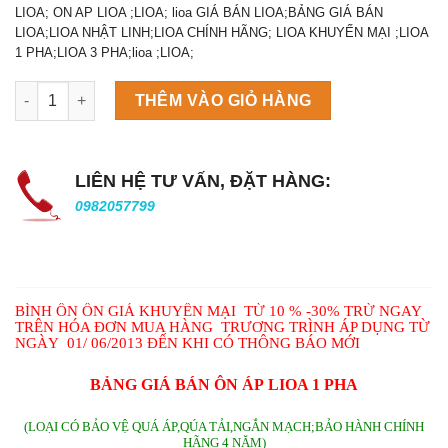
LIOA; ON AP LIOA ;LIOA; lioa GIÁ BÁN LIOA;BẢNG GIÁ BÁN
LIOA;LIOA NHẬT LINH;LIOA CHÍNH HÃNG; LIOA KHUYẾN MẠI ;LIOA
1 PHA;LIOA 3 PHA;lioa ;LIOA;
Máy làm đá viên Scotsman NW458AS số lượng
THÊM VÀO GIỎ HÀNG
LIÊN HỆ TƯ VẤN, ĐẶT HÀNG:
0982057799
BÌNH ỔN ỔN GIÁ KHUYẾN MẠI TỪ 10 % -30% TRỪ NGAY
TRÊN HÓA ĐƠN MUA HÀNG TRƯƠNG TRÌNH ÁP DỤNG TỪ
NGÀY 01/ 06/2013 ĐẾN KHI CÓ THÔNG BÁO MỚI
BẢNG GIÁ BÁN ÔN ÁP LIOA 1 PHA
(LOẠI CÓ BẢO VỆ QUÁ ÁP,QÚA TẢI,NGẮN MẠCH;BẢO HÀNH CHÍNH
HÃNG 4 NĂM)