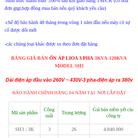
-hình thức thanh toán :100% sau khi giao hàng TM/CK (có hóa
đơn gtgt,hợp đồng mua bán nếu quý khách yêu cầu)
-chế độ bảo hành 48 tháng trong vòng 1 năm đầu nếu máy có sự
cố được đổi mới
-các chủng loại khác được sx theo đơn đặt hàng.
BẢNG GIÁ BÁN
ỔN ÁP LIOA 3 PHA
3KVA-120KVA
MODEL SH3
Dải điện áp đầu vào 260V ~ 430V-3 pha-điện áp ra 380v
BẢO HÀNH CHÍNH HÃNG 04 NĂM TẠI NƠI LẮP ĐẶT
Công
Giá bán niêm yết của
Mã sản phẩm
Trọng lượng
suất
công ty
SH3 - 3K
3
26
4.840.000