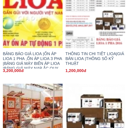
BẢNG BÁO GIÁ LIOA |ỔN ÁP
THÔNG TIN CHI TIẾT LIOA|GIÁ
LIOA 1 PHA ,ỔN ÁP LIOA 3 PHA
BÁN LIOA |THÔNG SỐ KỸ
|BẢNG GIÁ MÁY BIẾN ÁP LIOA
THUẬT
|BẢNG GIÁ MÁY NẠP ẮC QUY
3,200,000đ
1,200,000đ
|BẢNG GIÁ Ổ CẮM LIOA