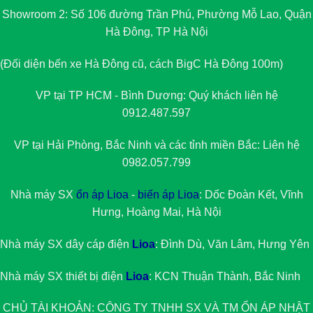
Showroom 2: Số 106 đường Trần Phú, Phường Mỗ Lao, Quận
Hà Đông, TP Hà Nội
(Đối diện bến xe Hà Đông cũ, cách BigC Hà Đông 100m)
VP tại TP HCM - Bình Dương: Quý khách liên hệ
0912.487.597
VP tại Hải Phòng, Bắc Ninh và các tỉnh miền Bắc: Liên hệ
0982.057.799
Nhà máy SX
ổn áp Lioa
-
biến áp Lioa
: Dốc Đoàn Kết, Vĩnh
Hưng, Hoàng Mai, Hà Nội
Nhà máy SX dây cáp điện
Lioa
: Đình Dù, Văn Lâm, Hưng Yên
Nhà máy SX thiết bị điện
Lioa
: KCN Thuận Thành, Bắc Ninh
CHỦ TÀI KHOẢN: CÔNG TY TNHH SX VÀ TM
ỔN ÁP NHẬT