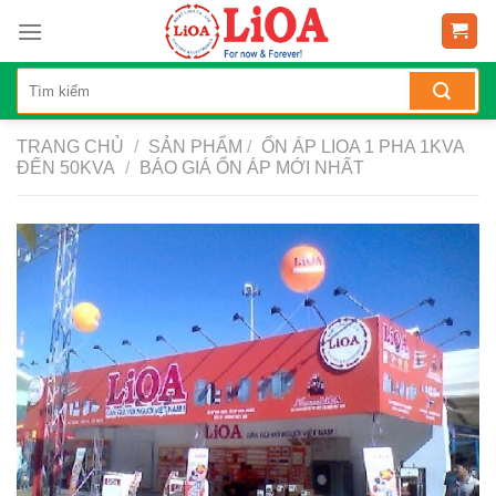
Skip
to
content
TRANG CHỦ
/
SẢN PHẨM
/
ỔN ÁP LIOA 1 PHA 1KVA
ĐẾN 50KVA
/
BÁO GIÁ ỔN ÁP MỚI NHẤT